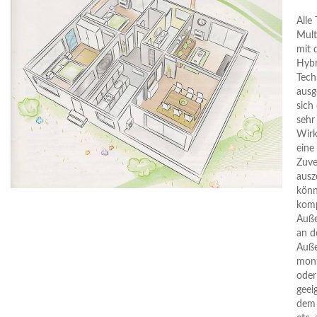
Alle
Mult
mit 
Hybr
Tech
ausg
sich
sehr
Wirk
eine
Zuve
ausz
könn
kom
Auße
an d
Auße
mont
oder
geei
dem 