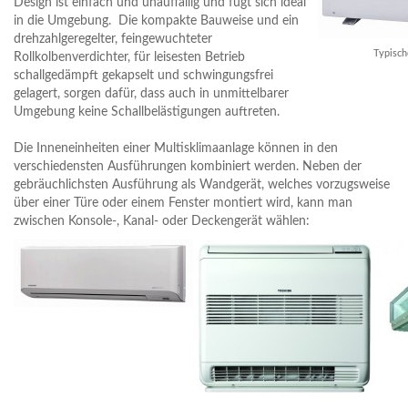
Design ist einfach und unauffällig und fügt sich ideal
in die Umgebung. Die kompakte Bauweise und ein
drehzahlgeregelter, feingewuchteter
Typisch
Rollkolbenverdichter, für leisesten Betrieb
schallgedämpft gekapselt und schwingungsfrei
gelagert, sorgen dafür, dass auch in unmittelbarer
Umgebung keine Schallbelästigungen auftreten.
Die Inneneinheiten einer Multisklimaanlage können in den
verschiedensten Ausführungen kombiniert werden. Neben der
gebräuchlichsten Ausführung als Wandgerät, welches vorzugsweise
über einer Türe oder einem Fenster montiert wird, kann man
zwischen Konsole-, Kanal- oder Deckengerät wählen: