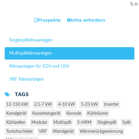
% in
Prospekte
Infos anfordern
Singlesplitklimaanlagen
Multisplitklimaanlagen
Klimaanlagen für EDV und USV
VRF Klimaanlagen
TAGS
12-150 kW
2,5-7 kW
4-10 kW
5-23 kW
Inverter
Kanalgerät
Kassettengerät
Konsole
Kühlräume
Kühlzellen
Modular
Multisplit
S-HRM
Singlesplit
Split
Torluftschleier
VRF
Wandgerät
Wärmerückgewinnung