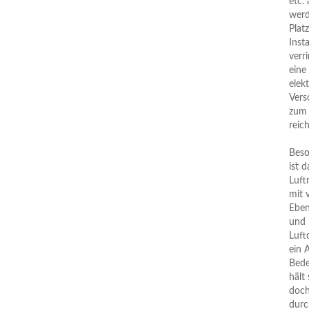
etc. 
werd
Plat
Inst
verr
eine
elek
Vers
zum 
reich
Beso
ist d
Luf
mit 
Eben
und
Luft
ein 
Bede
hält
doc
durc