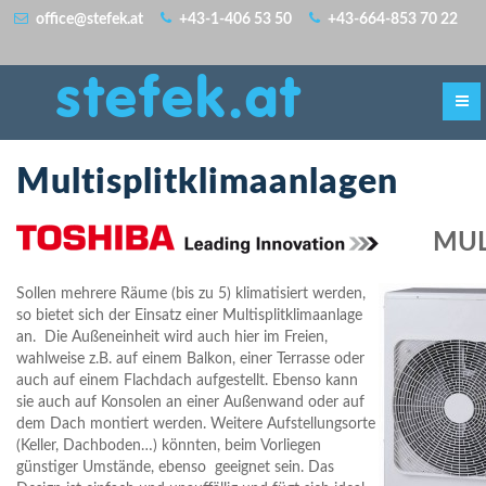
office@stefek.at
+43-1-406 53 50
+43-664-853 70 22
stefek.at
Multisplitklimaanlagen
MUL
Sollen mehrere Räume (bis zu 5) klimatisiert werden,
so bietet sich der Einsatz einer Multisplitklimaanlage
an. Die Außeneinheit wird auch hier im Freien,
wahlweise z.B. auf einem Balkon, einer Terrasse oder
auch auf einem Flachdach aufgestellt. Ebenso kann
sie auch auf Konsolen an einer Außenwand oder auf
dem Dach montiert werden. Weitere Aufstellungsorte
(Keller, Dachboden…) könnten, beim Vorliegen
günstiger Umstände, ebenso geeignet sein. Das