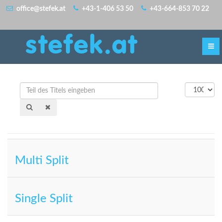
office@stefek.at
+43-1-406 53 50
+43-664-853 70 22
stefek.at
Teil
Anzeige
des
#
Titels
eingeben
Multi Split
Single Split